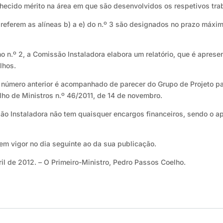
ecido mérito na área em que são desenvolvidos os respetivos tra
 referem as alíneas b) a e) do n.º 3 são designados no prazo máxim
no n.º 2, a Comissão Instaladora elabora um relatório, que é aprese
lhos.
e o número anterior é acompanhado de parecer do Grupo de Projeto p
ho de Ministros n.º 46/2011, de 14 de novembro.
o Instaladora não tem quaisquer encargos financeiros, sendo o apo
 em vigor no dia seguinte ao da sua publicação.
il de 2012. – O Primeiro-Ministro, Pedro Passos Coelho.