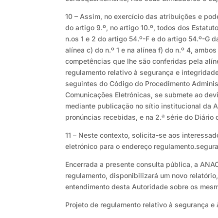
10 – Assim, no exercício das atribuições e pode
do artigo 9.º, no artigo 10.º, todos dos Estat
n.os 1 e 2 do artigo 54.º-F e do artigo 54.º-G
alínea c) do n.º 1 e na alínea f) do n.º 4, am
competências que lhe são conferidas pela alíne
regulamento relativo à segurança e integridade
seguintes do Código do Procedimento Administra
Comunicações Eletrónicas, se submete ao devid
mediante publicação no sítio institucional da
pronúncias recebidas, e na 2.ª série do Diário
11 – Neste contexto, solicita-se aos interessa
eletrónico para o endereço regulamento.segu
Encerrada a presente consulta pública, a ANA
regulamento, disponibilizará um novo relatório
entendimento desta Autoridade sobre os mes
Projeto de regulamento relativo à segurança e