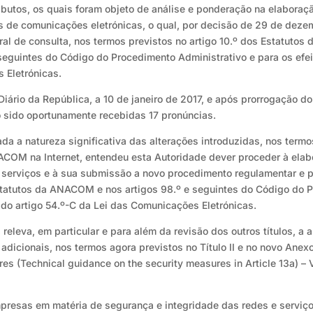
ibutos, os quais foram objeto de análise e ponderação na elaboraçã
s de comunicações eletrónicas, o qual, por decisão de 29 de deze
al de consulta, nos termos previstos no artigo 10.º dos Estatuto
seguintes do Código do Procedimento Administrativo e para os efeit
 Eletrónicas.
Diário da República, a 10 de janeiro de 2017, e após prorrogação do
o sido oportunamente recebidas 17 pronúncias.
da a natureza significativa das alterações introduzidas, nos term
ANACOM na Internet, entendeu esta Autoridade dever proceder à el
e serviços e à sua submissão a novo procedimento regulamentar e 
statutos da ANACOM e nos artigos 98.º e seguintes do Código do P
 4 do artigo 54.º-C da Lei das Comunicações Eletrónicas.
s, releva, em particular e para além da revisão dos outros títulos,
adicionais, nos termos agora previstos no Título II e no novo Ane
es (Technical guidance on the security measures in Article 13a) – 
resas em matéria de segurança e integridade das redes e serviço