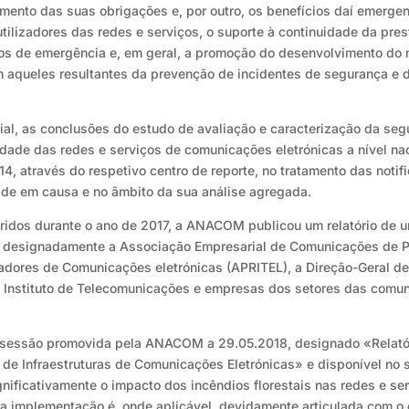
mento das suas obrigações e, por outro, os benefícios daí emergen
utilizadores das redes e serviços, o suporte à continuidade da pre
ços de emergência e, em geral, a promoção do desenvolvimento do m
m aqueles resultantes da prevenção de incidentes de segurança e
ial, as conclusões do estudo de avaliação e caracterização da se
idade das redes e serviços de comunicações eletrónicas a nível na
, através do respetivo centro de reporte, no tratamento das not
ade em causa e no âmbito da sua análise agregada.
rridos durante o ano de 2017, a ANACOM publicou um relatório de 
s, designadamente a Associação Empresarial de Comunicações de Po
adores de Comunicações eletrónicas (APRITEL), a Direção-Geral de
o Instituto de Telecomunicações e empresas dos setores das comuni
m sessão promovida pela ANACOM a 29.05.2018, designado «Relatór
 de Infraestruturas de Comunicações Eletrónicas» e disponível no s
nificativamente o impacto dos incêndios florestais nas redes e se
a implementação é, onde aplicável, devidamente articulada com o 