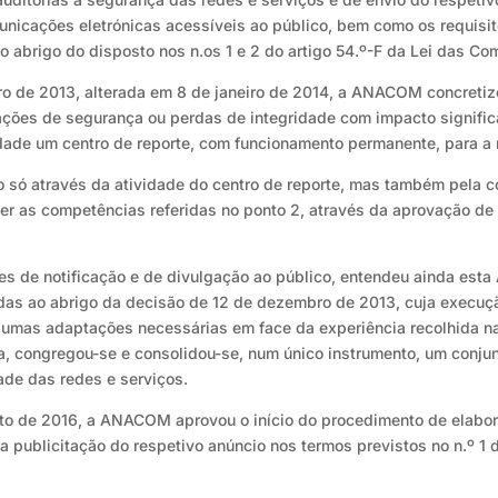
nicações eletrónicas acessíveis ao público, bem como os requisit
ao abrigo do disposto nos n.os 1 e 2 do artigo 54.º-F da Lei das Co
 de 2013, alterada em 8 de janeiro de 2014, a ANACOM concretizo
lações de segurança ou perdas de integridade com impacto signific
idade um centro de reporte, com funcionamento permanente, para a 
o só através da atividade do centro de reporte, mas também pela c
er as competências referidas no ponto 2, através da aprovação de
ões de notificação e de divulgação ao público, entendeu ainda esta
adas ao abrigo da decisão de 12 de dezembro de 2013, cuja execuç
gumas adaptações necessárias em face da experiência recolhida na 
ca, congregou-se e consolidou-se, num único instrumento, um conju
ade das redes e serviços.
sto de 2016, a ANACOM aprovou o início do procedimento de elabo
a publicitação do respetivo anúncio nos termos previstos no n.º 1