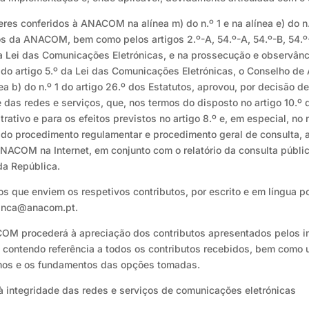
res conferidos à ANACOM na alínea m) do n.º 1 e na alínea e) do n.º
utos da ANACOM, bem como pelos artigos 2.º-A, 54.º-A, 54.º-B, 54.º-
 da Lei das Comunicações Eletrónicas, e na prossecução e observânc
bos do artigo 5.º da Lei das Comunicações Eletrónicas, o Conselho
a b) do n.º 1 do artigo 26.º dos Estatutos, aprovou, por decisão de
 das redes e serviços, que, nos termos do disposto no artigo 10.º 
tivo e para os efeitos previstos no artigo 8.º e, em especial, no n
o procedimento regulamentar e procedimento geral de consulta, a 
 ANACOM na Internet, em conjunto com o relatório da consulta públi
 da República.
dos que enviem os respetivos contributos, por escrito e em língua p
ranca@anacom.pt.
COM procederá à apreciação dos contributos apresentados pelos i
, contendo referência a todos os contributos recebidos, bem como 
mos e os fundamentos das opções tomadas.
 à integridade das redes e serviços de comunicações eletrónicas