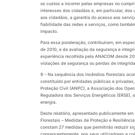
os custos a incorrer pelas empresas no cumpri
interesses dos cidadãos e, em particular, dos 
aos cidadãos, a garantia do acesso aos servi
fiabilidade das redes e serviços, como també
impacto.
Para essa ponderação, contribuíram, em espec
de 2010, e da avaliação da segurança e integr
experiência recolhida pela ANACOM desde 2014
violações de segurança ou perdas de integrid
9 – Na sequência dos incêndios florestais oco
constituído por entidades públicas e privada
Proteção Civil (ANPC), a Associação dos Oper
Reguladora dos Serviços Energéticos (ERSE), 
energia.
Deste relatório, apresentado publicamente e
Florestais – Medidas de Proteção e Resiliência
constam 27 medidas que permitirão reduzir sig
consequentemente, nos seus utilizadores e cuj