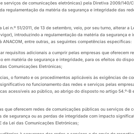
 serviços de comunicações eletrónicas) pela Diretiva 2009/140/C
da regulamentação da matéria da segurança e integridade das rede
Lei n.º 51/2011, de 13 de setembro, veio, por seu turno, alterar a 
 vigor), introduzindo a regulamentação da matéria da segurança e 
as à ANACOM, entre outras, as seguintes competências específicas:
xar requisitos adicionais a cumprir pelas empresas que oferecem 
o em matéria de segurança e integridade, para os efeitos do dispos
ei das Comunicações Eletrónicas;
cias, o formato e os procedimentos aplicáveis às exigências de c
significativo no funcionamento das redes e serviços pelas empre
as acessíveis ao público, ao abrigo do disposto no artigo 54.º-B e
as que oferecem redes de comunicações públicas ou serviços de c
s de segurança ou as perdas de integridade com impacto significa
-E da Lei das Comunicações Eletrónicas;
auditorias à segurança das redes e serviços e de envio do respeti