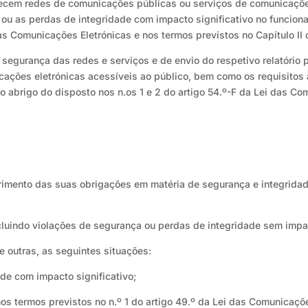
ecem redes de comunicações públicas ou serviços de comunicaçõe
 ou as perdas de integridade com impacto significativo no funcion
as Comunicações Eletrónicas e nos termos previstos no Capítulo II do
à segurança das redes e serviços e de envio do respetivo relatóri
ações eletrónicas acessíveis ao público, bem como os requisitos 
ao abrigo do disposto nos n.os 1 e 2 do artigo 54.º-F da Lei das C
mento das suas obrigações em matéria de segurança e integridade 
luindo violações de segurança ou perdas de integridade sem impac
re outras, as seguintes situações:
ade com impacto significativo;
 nos termos previstos no n.º 1 do artigo 49.º da Lei das Comunicaçõ