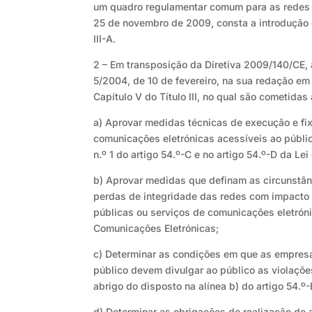
um quadro regulamentar comum para as redes e
25 de novembro de 2009, consta a introdução 
III-A.
2 – Em transposição da Diretiva 2009/140/CE, a 
5/2004, de 10 de fevereiro, na sua redação em
Capítulo V do Título III, no qual são cometid
a) Aprovar medidas técnicas de execução e fi
comunicações eletrónicas acessíveis ao públic
n.º 1 do artigo 54.º-C e no artigo 54.º-D da L
b) Aprovar medidas que definam as circunstân
perdas de integridade das redes com impacto 
públicas ou serviços de comunicações eletrónic
Comunicações Eletrónicas;
c) Determinar as condições em que as empres
público devem divulgar ao público as violaçõe
abrigo do disposto na alínea b) do artigo 54.º
d) Determinar as obrigações de realização de 