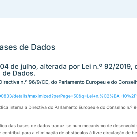
Bases de Dados
04 de julho, alterada por Lei n.º 92/2019,
s de Dados.
 Directiva n.º 96/9/CE, do Parlamento Europeu e do Conselh
ch/300833/details/maximized?perPage=50&q=Lei+n.%C2%BA+10%2
ica interna a Directiva do Parlamento Europeu e do Conselho n.º 9
ídica das bases de dados traduz-se num mecanismo de desenvolvi
ntribui para a eliminação de obstáculos à livre circulação de be