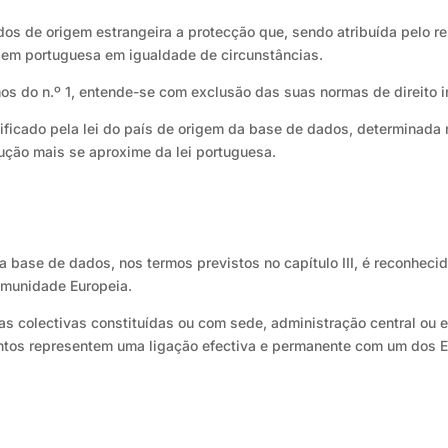
dos de origem estrangeira a protecção que, sendo atribuída pelo 
igem portuguesa em igualdade de circunstâncias.
rmos do n.º 1, entende-se com exclusão das suas normas de direito i
lificado pela lei do país de origem da base de dados, determinada
olução mais se aproxime da lei portuguesa.
a base de dados, nos termos previstos no capítulo III, é reconhec
omunidade Europeia.
s colectivas constituídas ou com sede, administração central ou es
ntos representem uma ligação efectiva e permanente com um dos 