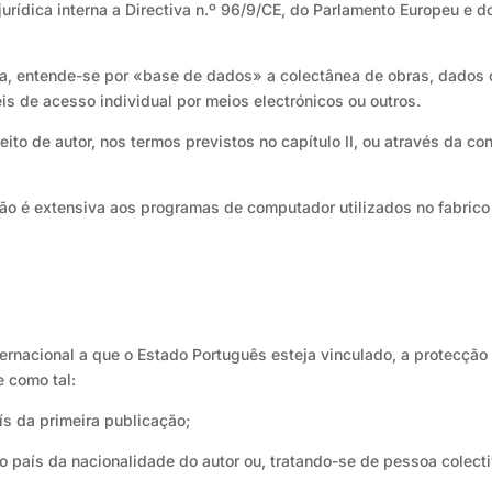
urídica interna a Directiva n.º 96/9/CE, do Parlamento Europeu e do
oma, entende-se por «base de dados» a colectânea de obras, dados
s de acesso individual por meios electrónicos ou outros.
ito de autor, nos termos previstos no capítulo II, ou através da co
não é extensiva aos programas de computador utilizados no fabric
ernacional a que o Estado Português esteja vinculado, a protecção
e como tal:
s da primeira publicação;
 país da nacionalidade do autor ou, tratando-se de pessoa colectiv