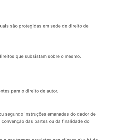
uais são protegidas em sede de direito de
 direitos que subsistam sobre o mesmo.
ntes para o direito de autor.
, ou segundo instruções emanadas do dador de
e convenção das partes ou da finalidade do
s e nos termos previstos nas alíneas a) e b) do