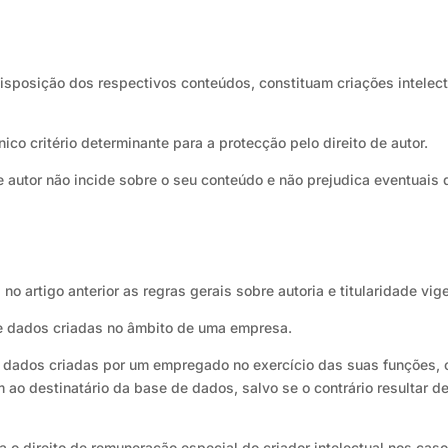
isposição dos respectivos conteúdos, constituam criações intelect
nico critério determinante para a protecção pelo direito de autor.
de autor não incide sobre o seu conteúdo e não prejudica eventuais
no artigo anterior as regras gerais sobre autoria e titularidade vige
e dados criadas no âmbito de uma empresa.
de dados criadas por um empregado no exercício das suas funções
 ao destinatário da base de dados, salvo se o contrário resultar d
a o direito de remuneração especial do criador intelectual nos caso